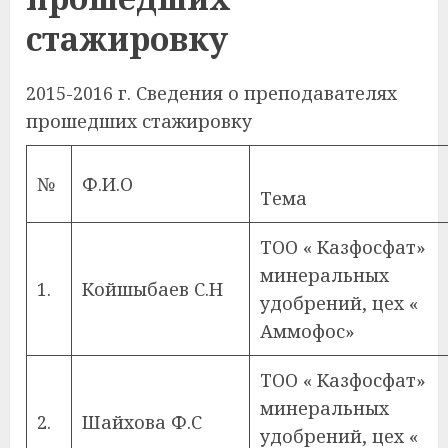
стажировку
2015-2016 г. Сведения о преподавателях
прошедших стажировку
№
Ф.И.О
Тема
ТОО « Казфосфат»
минеральных
1.
Койшыбаев С.Н
удобрений, цех «
Аммофос»
ТОО « Казфосфат»
минеральных
2.
Шайхова Ф.С
удобрений, цех «