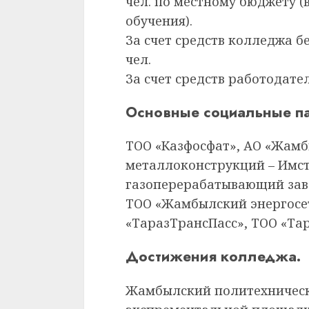
чел. по местному бюджету (в
обучения).
За счет средств колледжа б
чел.
За счет средств работодател
Основные социальные п
ТОО «Казфосфат», АО «Жамб
металлоконструкций – Имс
газоперерабатывающий заво
ТОО «Жамбылский энергосет
«ТаразТрансПасс», ТОО «Та
Достижения колледжа.
Жамбылский политехническ