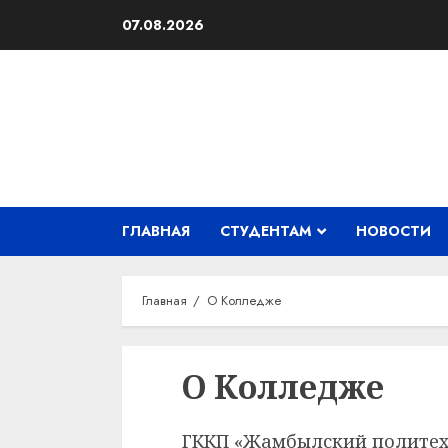
Перейти
07.08.2026
к
содержимому
ГЛАВНАЯ
СТУДЕНТАМ
НОВОСТИ
Главная
О Колледже
О Колледже
ГККП «Жамбылский политех