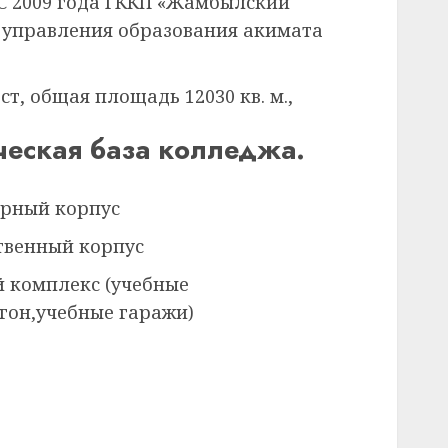
С 2009 года ГККП «Жамбылский
 управления образования акимата
т, общая площадь 12030 кв. м.,
ческая база колледжа.
орный корпус
твенный корпус
 комплекс (учебные
гон,учебные гаражи)