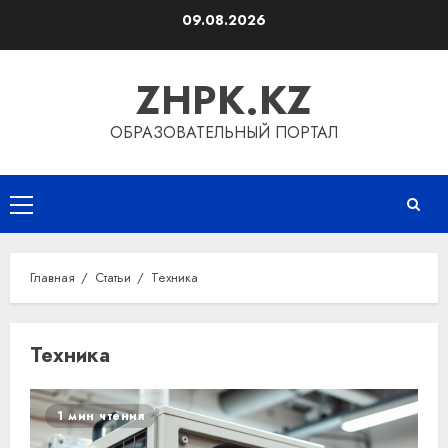
Перейти
09.08.2026
к
содержимому
ZHPK.KZ
ОБРАЗОВАТЕЛЬНЫЙ ПОРТАЛ
Основное
меню
Главная
Статьи
Техника
Техника
1 мин чтения