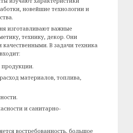
нты изучают характеристики
работки, новейшие технологии и
ства.
ня изготавливают важные
метику, технику, декор. Они
 качественными. В задачи техника
входит:
й продукции.
расход материалов, топлива,
ности.
асности и санитарно-
яется востребованность, большое