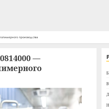
полимерного производства
0814000 —
лимерного
Б
В
Д
Н