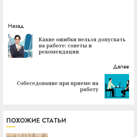
Продолжить
Назад
чтение
Какие ошибки нельзя допускать
Пр
на работе: советы и
за
рекомендации
Далее
Собеседование при приеме на
Следующая
работу
запись:
ПОХОЖИЕ СТАТЬИ