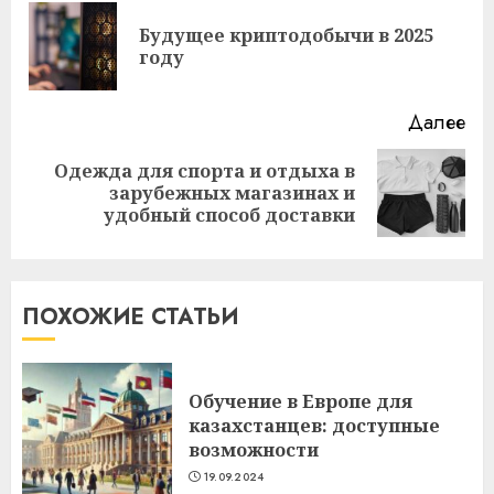
чтение
Будущее криптодобычи в 2025
Пр
году
за
Далее
Одежда для спорта и отдыха в
Следующая
зарубежных магазинах и
запись:
удобный способ доставки
ПОХОЖИЕ СТАТЬИ
Обучение в Европе для
казахстанцев: доступные
возможности
19.09.2024