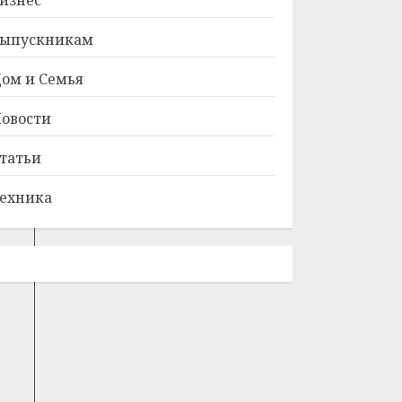
изнес
ыпускникам
ом и Семья
овости
од
татьи
ехника