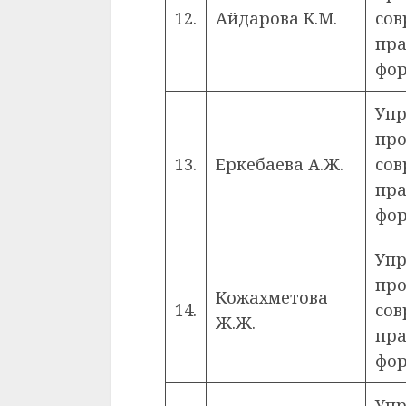
12.
Айдарова К.М.
сов
пра
фор
Упр
про
13.
Еркебаева А.Ж.
сов
пра
фор
Упр
про
Кожахметова
14.
сов
Ж.Ж.
пра
фор
Упр