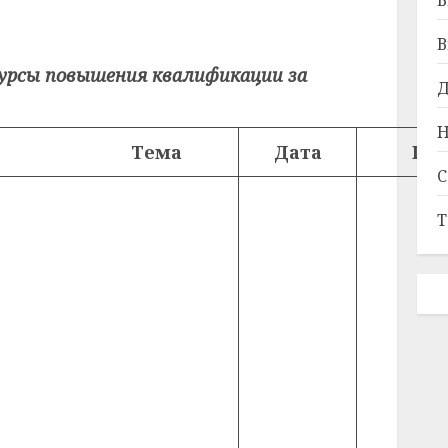
Б
В
урсы повышения квалификации за
Д
Н
Тема
Дата
Гор
С
Т