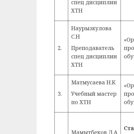
спец дисциплин
ХТН
Наурызкулова
С.Н
«Ор
2.
Преподаватель
про
спец дисциплин
обу
ХТН
Матмусаева Н.К
«Ор
3.
Учебный мастер
про
по ХТН
обу
Ст
Мамытбеков Д.А