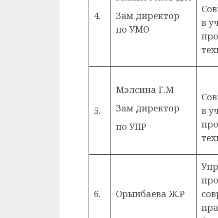
Со
4.
Зам директор
в у
по УМО
про
тех
Мэлсина Г.М
Со
Зам директор
5.
в у
про
по УПР
тех
Упр
про
6.
Орынбаева Ж.Р
сов
пра