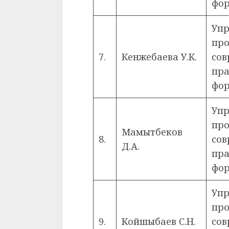
фор
Упр
про
7.
Кенжебаева У.К.
сов
пра
фор
Упр
про
Мамытбеков
8.
сов
Д.А.
пра
фор
Упр
про
9.
Койшыбаев С.Н.
сов