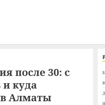
я после 30: с
Б
 и куда
В
 в Алматы
Д
Н