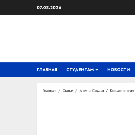
Перейти
07.08.2026
к
содержимому
ГЛАВНАЯ
СТУДЕНТАМ
НОВОСТИ
Главная
Статьи
Дом и Семья
Косметология 